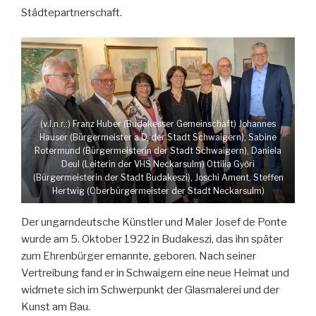
Städtepartnerschaft.
(v.l.n.r.:) Franz Huber (Budakesser Gemeinschaft) Johannes
Hauser (Bürgermeister a.D. der Stadt Schwaigern), Sabine
Rotermund (Bürgermeisterin der Stadt Schwaigern), Daniela
Deul (Leiterin der VHS Neckarsulm) Ottilia Győri
(Bürgermeisterin der Stadt Budakeszi), Joschi Ament, Steffen
Hertwig (Oberbürgermeister der Stadt Neckarsulm)
Der ungarndeutsche Künstler und Maler Josef de Ponte
wurde am 5. Oktober 1922 in Budakeszi, das ihn später
zum Ehrenbürger ernannte, geboren. Nach seiner
Vertreibung fand er in Schwaigern eine neue Heimat und
widmete sich im Schwerpunkt der Glasmalerei und der
Kunst am Bau.