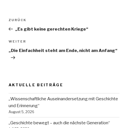
Beitragsnavigation
Vorheriger
ZURÜCK
Beitrag
„Es gibt keine gerechten Kriege“
Nächster
WEITER
Beitrag
„Die Einfachheit steht am Ende, nicht am Anfang“
AKTUELLE BEITRÄGE
„Wissenschaftliche Auseinandersetzung mit Geschichte
und Erinnerung“
August 5, 2026
„Geschichte bewegt – auch die nächste Generation“