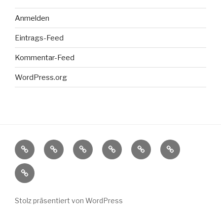
Anmelden
Eintrags-Feed
Kommentar-Feed
WordPress.org
Die
Wir
Unser
Unser
Unsere
Fakten-
Ungarndeutschen
über
ehrenamtliches
Förderverein
aktuellen
Check
Impressum
uns
Engagement
Veranstaltungshinwei
–
Kontakt
Stolz präsentiert von WordPress
–
Datenschutz