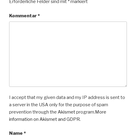
Erforderliche Felder sind mit
*
markiert
Kommentar
*
I accept that my given data and my IP address is sent to
a server in the USA only for the purpose of spam
prevention through the
Akismet
program.
More
information on Akismet and GDPR
.
Name
*