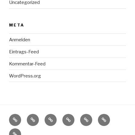
Uncategorized
META
Anmelden
Eintrags-Feed
Kommentar-Feed
WordPress.org
Die
Wir
Unser
Unser
Unsere
Fakten-
Ungarndeutschen
über
ehrenamtliches
Förderverein
aktuellen
Check
Impressum
uns
Engagement
Veranstaltungshinwei