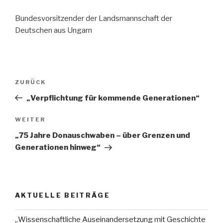
Bundesvorsitzender der Landsmannschaft der
Deutschen aus Ungarn
Beitragsnavigation
Vorheriger
ZURÜCK
Beitrag
„Verpflichtung für kommende Generationen“
Nächster
WEITER
Beitrag
„75 Jahre Donauschwaben – über Grenzen und
Generationen hinweg“
AKTUELLE BEITRÄGE
„Wissenschaftliche Auseinandersetzung mit Geschichte