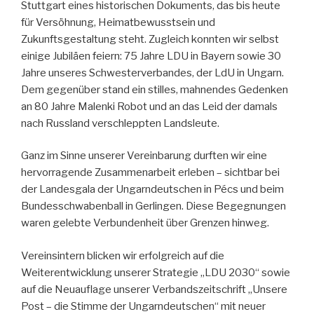
Stuttgart eines historischen Dokuments, das bis heute
für Versöhnung, Heimatbewusstsein und
Zukunftsgestaltung steht. Zugleich konnten wir selbst
einige Jubiläen feiern: 75 Jahre LDU in Bayern sowie 30
Jahre unseres Schwesterverbandes, der LdU in Ungarn.
Dem gegenüber stand ein stilles, mahnendes Gedenken
an 80 Jahre Malenki Robot und an das Leid der damals
nach Russland verschleppten Landsleute.
Ganz im Sinne unserer Vereinbarung durften wir eine
hervorragende Zusammenarbeit erleben – sichtbar bei
der Landesgala der Ungarndeutschen in Pécs und beim
Bundesschwabenball in Gerlingen. Diese Begegnungen
waren gelebte Verbundenheit über Grenzen hinweg.
Vereinsintern blicken wir erfolgreich auf die
Weiterentwicklung unserer Strategie „LDU 2030“ sowie
auf die Neuauflage unserer Verbandszeitschrift „Unsere
Post – die Stimme der Ungarndeutschen“ mit neuer