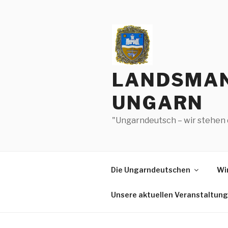
Zum
Inhalt
springen
LANDSMAN
UNGARN
"Ungarndeutsch – wir stehen 
Die Ungarndeutschen
Wir
Unsere aktuellen Veranstaltun