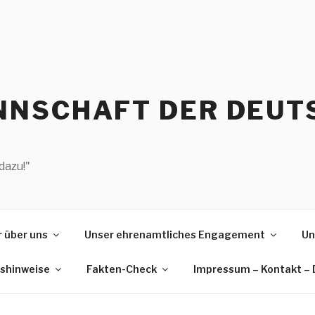
NSCHAFT DER DEUT
dazu!"
 über uns
Unser ehrenamtliches Engagement
Un
gshinweise
Fakten-Check
Impressum – Kontakt –