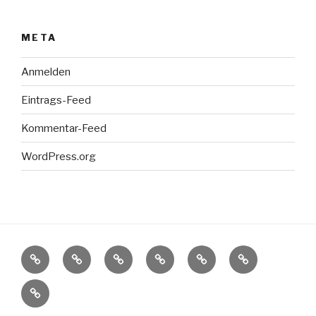
META
Anmelden
Eintrags-Feed
Kommentar-Feed
WordPress.org
Die
Wir
Unser
Unser
Unsere
Fakten-
Ungarndeutschen
über
ehrenamtliches
Förderverein
aktuellen
Check
Impressum
uns
Engagement
Veranstaltungshinwei
–