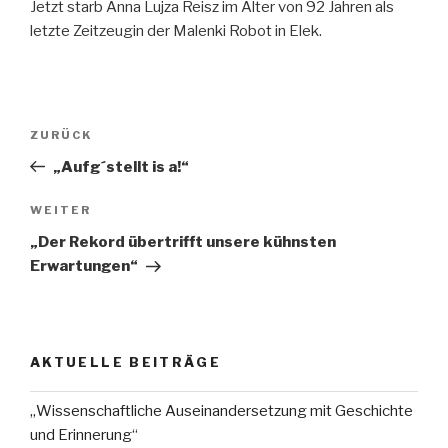
Jetzt starb Anna Lujza Reisz im Alter von 92 Jahren als
letzte Zeitzeugin der Malenki Robot in Elek.
Beitragsnavigation
Vorheriger
ZURÜCK
Beitrag
„Aufg´stellt is a!“
Nächster
WEITER
Beitrag
„Der Rekord übertrifft unsere kühnsten
Erwartungen“
AKTUELLE BEITRÄGE
„Wissenschaftliche Auseinandersetzung mit Geschichte
und Erinnerung“