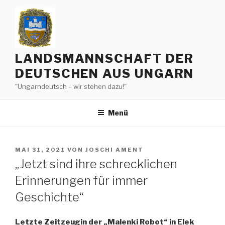
Zum
Inhalt
springen
LANDSMANNSCHAFT DER
DEUTSCHEN AUS UNGARN
"Ungarndeutsch – wir stehen dazu!"
Menü
VERÖFFENTLICHT
MAI 31, 2021
VON
JOSCHI AMENT
AM
„Jetzt sind ihre schrecklichen
Erinnerungen für immer
Geschichte“
Letzte Zeitzeugin der „Malenki Robot“ in Elek