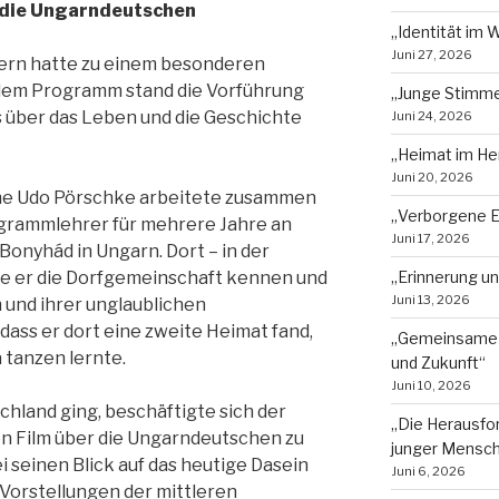
f die Ungarndeutschen
„Identität im 
Juni 27, 2026
gern hatte zu einem besonderen
 dem Programm stand die Vorführung
„Junge Stimmen
s über das Leben und die Geschichte
Juni 24, 2026
„Heimat im He
Juni 20, 2026
ne Udo Pörschke arbeitete zusammen
„Verborgene E
ogrammlehrer für mehrere Jahre an
Juni 17, 2026
Bonyhád in Ungarn. Dort – in der
„Erinnerung u
te er die Dorfgemeinschaft kennen und
Juni 13, 2026
n und ihrer unglaublichen
ass er dort eine zweite Heimat fand,
„Gemeinsame 
 tanzen lernte.
und Zukunft“
Juni 10, 2026
chland ging, beschäftigte sich der
„Die Herausfor
en Film über die Ungarndeutschen zu
junger Mensc
 seinen Blick auf das heutige Dasein
Juni 6, 2026
 Vorstellungen der mittleren