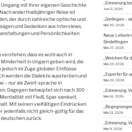
„Erinnerung b
 Umgang mit ihrer eigenen Geschichte
Juni 3, 2026
Nach anderthalbjähriger Reise ist
„Gerlingen – w
nden, der durch zahlreiche optische und
Mai 30, 2026
ssagen und Gedanken aus Interviews,
ranstaltungen und Persönlichkeiten
Neue Leiterin
Sindelfingen
Mai 27, 2026
u verstehen, dass es wohl auch in
„Weichen für d
Minderheit in Ungarn geben wird, die
Mai 23, 2026
ch jedoch im Zuge globaler Einflüsse
„Expertin für
ch werden die Dialekte aussterben und
Mai 20, 2026
e – nur als Zweit-sprache in
ten. Dagegen behauptet sich nach 300
„Erinnerung, V
Mai 16, 2026
Mentalität mit Fleiß, Spar-samkeit,
lt. Mit seinen vielfältigen Eindrücken
„Begegnungen,
 jedenfalls nicht gleich-gültig für das
Mai 13, 2026
-deutschen zurück.
„Erinnerung, 
Mai 9, 2026