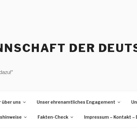
NSCHAFT DER DEUT
dazu!"
 über uns
Unser ehrenamtliches Engagement
Un
gshinweise
Fakten-Check
Impressum – Kontakt –