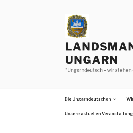
Zum
Inhalt
springen
LANDSMAN
UNGARN
"Ungarndeutsch – wir stehen 
Die Ungarndeutschen
Wir
Unsere aktuellen Veranstaltun