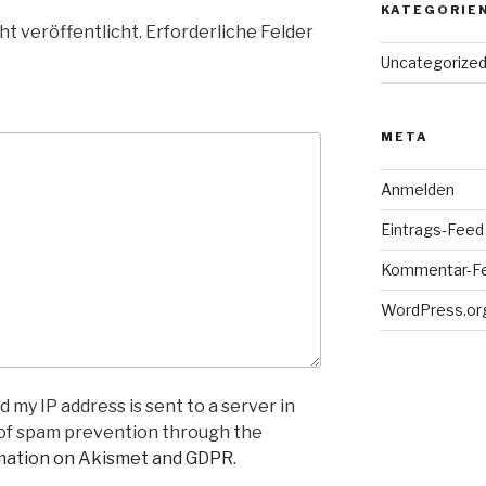
KATEGORIE
ht veröffentlicht.
Erforderliche Felder
Uncategorize
META
Anmelden
Eintrags-Feed
Kommentar-F
WordPress.or
 my IP address is sent to a server in
 of spam prevention through the
mation on Akismet and GDPR
.