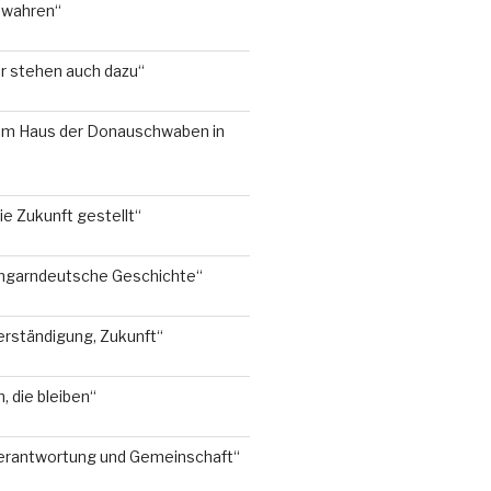
ewahren“
ir stehen auch dazu“
 im Haus der Donauschwaben in
ie Zukunft gestellt“
 ungarndeutsche Geschichte“
erständigung, Zukunft“
 die bleiben“
Verantwortung und Gemeinschaft“