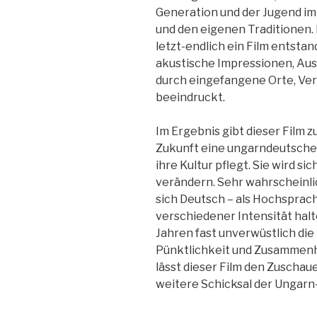
Generation und der Jugend im
und den eigenen Traditionen. 
letzt-endlich ein Film entsta
akustische Impressionen, Au
durch eingefangene Orte, Ve
beeindruckt.
Im Ergebnis gibt dieser Film z
Zukunft eine ungarndeutsche 
ihre Kultur pflegt. Sie wird si
verändern. Sehr wahrscheinli
sich Deutsch – als Hochsprach
verschiedener Intensität hal
Jahren fast unverwüstlich die 
Pünktlichkeit und Zusammenha
lässt dieser Film den Zuschauer
weitere Schicksal der Ungarn