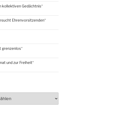
 kollektiven Gedächtnis“
esucht Ehrenvorsitzenden“
t grenzenlos“
mat und zur Freiheit“