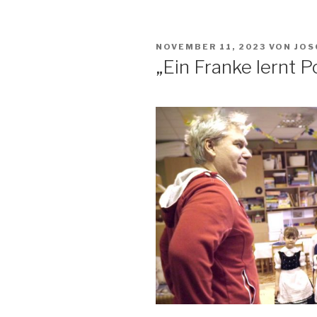
VERÖFFENTLICHT
NOVEMBER 11, 2023
VON
JOS
AM
„Ein Franke lernt P