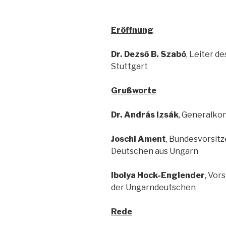
Eröffnung
Dr. Dezső B. Szabó
, Leiter d
Stuttgart
Grußworte
Dr. András Izsák
, Generalkon
Joschi Ament
, Bundesvorsit
Deutschen aus Ungarn
Ibolya Hock-Englender
, Vor
der Ungarndeutschen
Rede