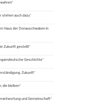
ewahren“
ir stehen auch dazu“
 im Haus der Donauschwaben in
ie Zukunft gestellt“
 ungarndeutsche Geschichte“
erständigung, Zukunft“
 die bleiben“
Verantwortung und Gemeinschaft“