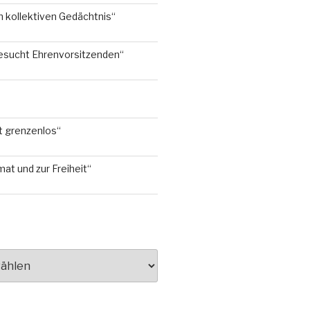
 kollektiven Gedächtnis“
esucht Ehrenvorsitzenden“
t grenzenlos“
mat und zur Freiheit“