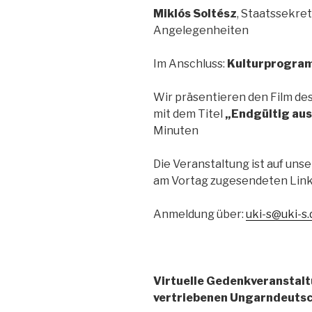
Miklós Soltész
, Staatssekret
Angelegenheiten
Im Anschluss:
Kulturprogra
Wir präsentieren den Film de
mit dem Titel
„Endgültig au
Minuten
Die Veranstaltung ist auf uns
am Vortag zugesendeten Link 
Anmeldung über:
uki-s
@uki-s.
Virtuelle Gedenkveranstalt
vertriebenen Ungarndeutsc