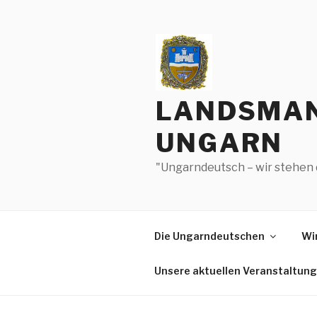
Zum
Inhalt
springen
LANDSMAN
UNGARN
"Ungarndeutsch – wir stehen 
Die Ungarndeutschen
Wir
Unsere aktuellen Veranstaltun