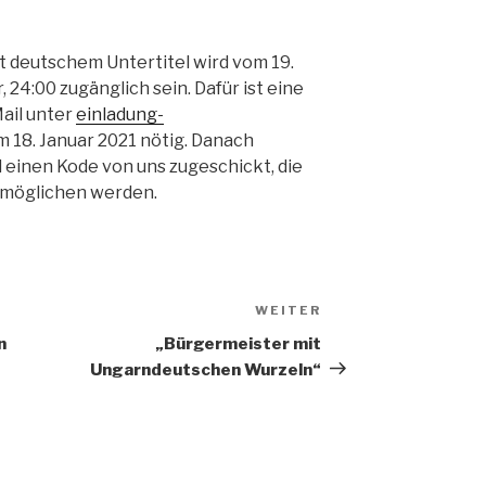
it deutschem Untertitel wird vom 19.
r, 24:00 zugänglich sein. Dafür ist eine
ail unter
einladung-
m 18. Januar 2021 nötig. Danach
einen Kode von uns zugeschickt, die
rmöglichen werden.
WEITER
Nächster
Beitrag
n
„Bürgermeister mit
Ungarndeutschen Wurzeln“