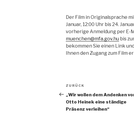
Der Film in Originalsprache m
Januar, 12:00 Uhr bis 24. Janua
vorherige Anmeldung per E-M
muenchen@mfa.gov.hu
bis zu
bekommen Sie einen Link und 
Ihnen den Zugang zum Film e
Beitragsnavigation
Vorheriger
ZURÜCK
Beitrag
„Wir wollen dem Andenken vo
Otto Heinek eine ständige
Präsenz verleihen“