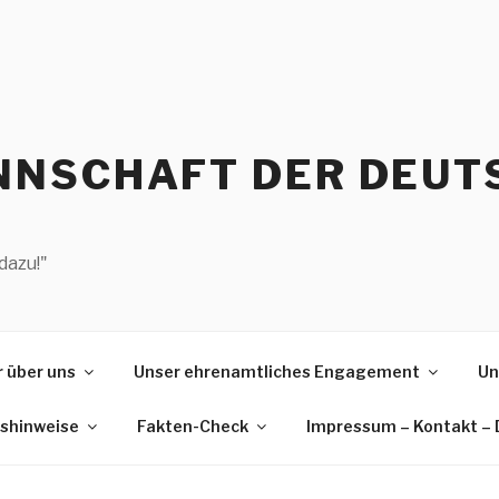
NSCHAFT DER DEUT
dazu!"
 über uns
Unser ehrenamtliches Engagement
Un
gshinweise
Fakten-Check
Impressum – Kontakt –