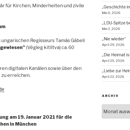
är für Kirchen, Minderheiten und zivile
„Geschichte im
Mai 6, 2026
„LDU-Spitze b
mm
Mai 2, 2026
„Nie wieder“
s ungarischen Regisseurs Tamás Gábeli
April 29, 2026
sgewiesen”
(Végleg kitiltva) ca. 60
„Die Heimat is
April 25, 2026
eren digitalen Kanälen sowie über den
„Liebe zur Hei
zu erreichen.
April 22, 2026
de
ARCHIV
Archiv
ung am 19. Januar 2021 für die
hen in München