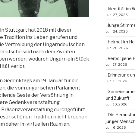
„Identität im 
Juni 27, 2026
„Junge Stimmen
in Stuttgart hat 2018 mit dieser
Juni 24, 2026
e Tradition ins Leben gerufen und
„Heimat im He
 die Vertreibung der Ungarndeutschen
Juni 20, 2026
 Deutsche sind nach dem Zweiten
„Verborgene E
eben worden, wodurch Ungarn ein Stück
Juni 17, 2026
tät verlor.
„Erinnerung u
en Gedenktags am 19. Januar für die
Juni 13, 2026
n, die vom ungarischen Parlament
„Gemeinsame 
lwollende Geste der Versöhnung in
und Zukunft“
nsere Gedenkveranstaltung
Juni 10, 2026
ls Präsenzveranstaltung durchgeführt
„Die Herausfor
ieser schönen Tradition nicht brechen
junger Mensc
m daher im virtuellen Raum an.
Juni 6, 2026