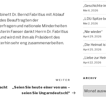
„Geschichte im
Mai 6, 2026
inett Dr. Bernd Fabritius mit Ablauf
„LDU-Spitze b
n des Beauftragten der
Mai 2, 2026
erfragen und nationale Minderheiten
erin Faeser dankt Herrn Dr. Fabritius
„Nie wieder“
April 29, 2026
und wird mit ihm als Präsident des
terhin sehr eng zusammenarbeiten.
„Die Heimat is
April 25, 2026
„Liebe zur Hei
April 22, 2026
ARCHIV
WEITER
Nächster
Beitrag
acht
„Seien Sie heute einer von uns –
Archiv
seien Sie Ungarndeutsch!“