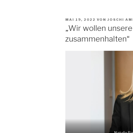
VERÖFFENTLICHT
MAI 19, 2022
VON
JOSCHI A
AM
„Wir wollen unsere 
zusammenhalten“
Natalie Pa