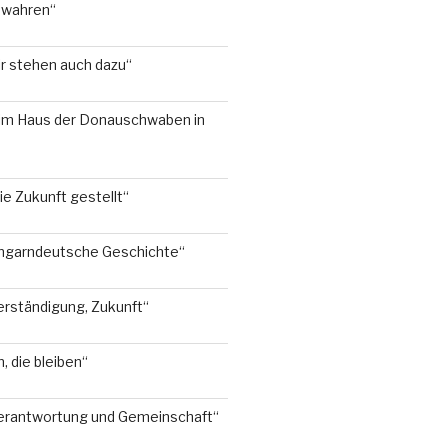
ewahren“
ir stehen auch dazu“
 im Haus der Donauschwaben in
ie Zukunft gestellt“
 ungarndeutsche Geschichte“
erständigung, Zukunft“
 die bleiben“
Verantwortung und Gemeinschaft“