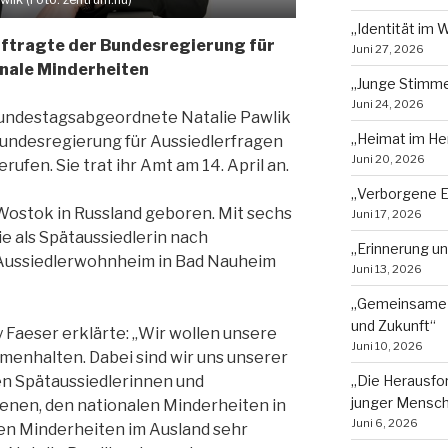
„Identität im 
auftragte der Bundesregierung für
Juni 27, 2026
nale Minderheiten
„Junge Stimmen
Juni 24, 2026
Bundestagsabgeordnete Natalie Pawlik
„Heimat im He
undesregierung für Aussiedlerfragen
Juni 20, 2026
ufen. Sie trat ihr Amt am 14. April an.
„Verborgene E
 Wostok in Russland geboren. Mit sechs
Juni 17, 2026
ie als Spätaussiedlerin nach
„Erinnerung u
 Aussiedlerwohnheim in Bad Nauheim
Juni 13, 2026
„Gemeinsame 
und Zukunft“
Faeser erklärte: „Wir wollen unsere
Juni 10, 2026
mmenhalten. Dabei sind wir uns unserer
„Die Herausfor
n Spätaussiedlerinnen und
junger Mensc
benen, den nationalen Minderheiten in
Juni 6, 2026
en Minderheiten im Ausland sehr