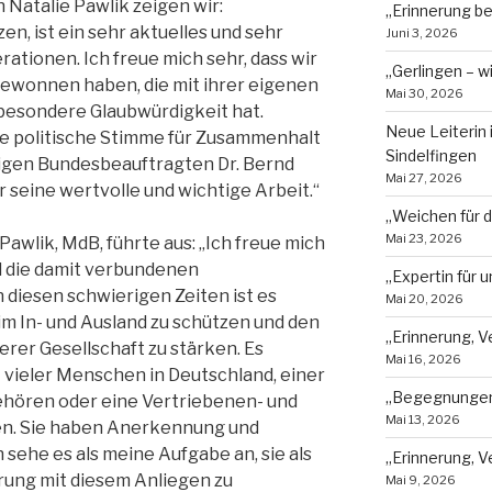
 Natalie Pawlik zeigen wir:
„Erinnerung b
n, ist ein sehr aktuelles und sehr
Juni 3, 2026
rationen. Ich freue mich sehr, dass wir
„Gerlingen – w
n gewonnen haben, die mit ihrer eigenen
Mai 30, 2026
 besondere Glaubwürdigkeit hat.
Neue Leiterin
rke politische Stimme für Zusammenhalt
Sindelfingen
rigen Bundesbeauftragten Dr. Bernd
Mai 27, 2026
ür seine wertvolle und wichtige Arbeit.“
„Weichen für d
Mai 23, 2026
awlik, MdB, führte aus: „Ich freue mich
d die damit verbundenen
„Expertin für
 diesen schwierigen Zeiten ist es
Mai 20, 2026
im In- und Ausland zu schützen und den
„Erinnerung, V
rer Gesellschaft zu stärken. Es
Mai 16, 2026
 vieler Menschen in Deutschland, einer
„Begegnungen,
ehören oder eine Vertriebenen- und
Mai 13, 2026
en. Sie haben Anerkennung und
 sehe es als meine Aufgabe an, sie als
„Erinnerung, 
rung mit diesem Anliegen zu
Mai 9, 2026