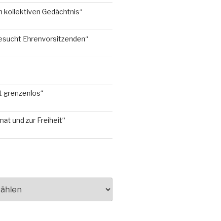
 kollektiven Gedächtnis“
esucht Ehrenvorsitzenden“
t grenzenlos“
mat und zur Freiheit“