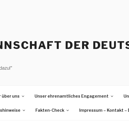
NSCHAFT DER DEUT
dazu!"
 über uns
Unser ehrenamtliches Engagement
Un
gshinweise
Fakten-Check
Impressum – Kontakt –