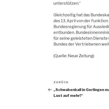
unterstützen.“
Gleichzeitig hat das Bundeskab
des 13. April von der Funktio
Bundesregierung für Aussiedl
entbunden. Bundesinnenminist
für seine geleisteten Dienste 
Bundes der Vertriebenen wei
(Quelle: Neue Zeitung)
Beitragsnavigation
Vorheriger
ZURÜCK
Beitrag
„Schwabenball in Gerlingen m
Lust auf mehr!“