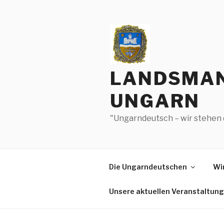
Zum
Inhalt
springen
LANDSMAN
UNGARN
"Ungarndeutsch – wir stehen 
Die Ungarndeutschen
Wir
Unsere aktuellen Veranstaltun