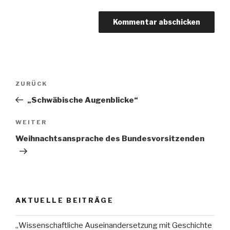
Beitragsnavigation
Vorheriger
ZURÜCK
Beitrag
„Schwäbische Augenblicke“
Nächster
WEITER
Beitrag
Weihnachtsansprache des Bundesvorsitzenden
AKTUELLE BEITRÄGE
„Wissenschaftliche Auseinandersetzung mit Geschichte