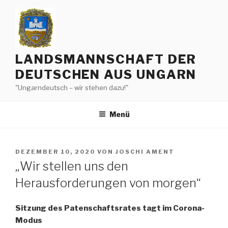
Zum
Inhalt
springen
LANDSMANNSCHAFT DER
DEUTSCHEN AUS UNGARN
"Ungarndeutsch – wir stehen dazu!"
Menü
VERÖFFENTLICHT
DEZEMBER 10, 2020
VON
JOSCHI AMENT
AM
„Wir stellen uns den
Herausforderungen von morgen“
Sitzung des Patenschaftsrates tagt im Corona-
Modus