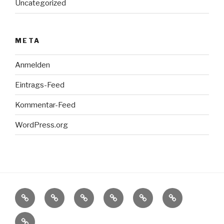
Uncategorized
META
Anmelden
Eintrags-Feed
Kommentar-Feed
WordPress.org
Die
Wir
Unser
Unser
Unsere
Fakten-
Ungarndeutschen
über
ehrenamtliches
Förderverein
aktuellen
Check
Impressum
uns
Engagement
Veranstaltungshinwei