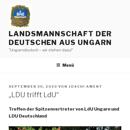
Zum
Inhalt
springen
LANDSMANNSCHAFT DER
DEUTSCHEN AUS UNGARN
"Ungarndeutsch – wir stehen dazu!"
Menü
VERÖFFENTLICHT
SEPTEMBER 30, 2020
VON
JOSCHI AMENT
AM
„LDU trifft LdU“
Treffen der Spitzenvertreter von LdU Ungarn und
LDU Deutschland