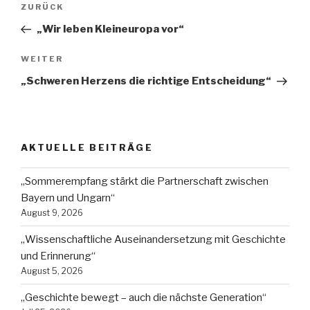
Vorheriger
ZURÜCK
Beitrag
„Wir leben Kleineuropa vor“
Nächster
WEITER
Beitrag
„Schweren Herzens die richtige Entscheidung“
AKTUELLE BEITRÄGE
„Sommerempfang stärkt die Partnerschaft zwischen
Bayern und Ungarn“
August 9, 2026
„Wissenschaftliche Auseinandersetzung mit Geschichte
und Erinnerung“
August 5, 2026
„Geschichte bewegt – auch die nächste Generation“