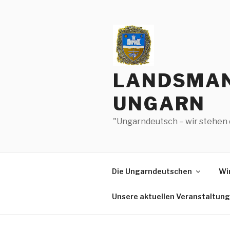
Zum
Inhalt
springen
LANDSMAN
UNGARN
"Ungarndeutsch – wir stehen 
Die Ungarndeutschen
Wir
Unsere aktuellen Veranstaltun