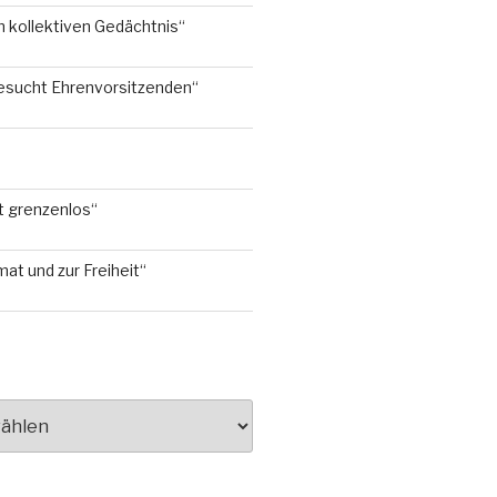
 kollektiven Gedächtnis“
esucht Ehrenvorsitzenden“
t grenzenlos“
mat und zur Freiheit“