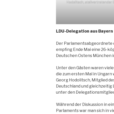
Hodolitsch, stellvertretende
LDU-Delegation aus Bayern 
Der Parlamentsabgeordnete d
empfing Ende Mai eine 26-köp
Deutschen Ostens München i
Unter den Gästen waren viele 
die zum ersten Mal in Ungarn 
Georg Hodolitsch, Mitglied d
Deutschland und gleichzeitig
unter den Delegationsmitglie
Während der Diskussion in ei
Parlaments war man sich in vie