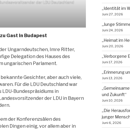
r Bundesvorsitzender der LDU Deutschland
„Identität im 
Juni 27, 2026
„Junge Stimmen
Juni 24, 2026
zu Gast in Budapest
„Heimat im He
Juni 20, 2026
er Ungarndeutschen, Imre Ritter,
fige Delegation des Hauses des
„Verborgene E
Juni 17, 2026
m ungarischen Parlament.
„Erinnerung u
bekannte Gesichter, aber auch viele,
Juni 13, 2026
waren. Für die LDU Deutschland war
„Gemeinsame 
es LDU-Bundespräsidiums in
und Zukunft“
 Landesvorsitzender der LDU in Bayern
Juni 10, 2026
dern.
„Die Herausfor
junger Mensc
nem der Konferenzsälen des
Juni 6, 2026
len Dingen einig, vor allem aber in