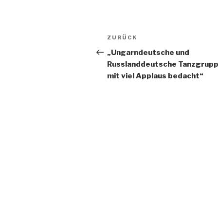
Beitragsnavigation
Vorheriger
ZURÜCK
Beitrag
„Ungarndeutsche und
Russlanddeutsche Tanzgrup
mit viel Applaus bedacht“