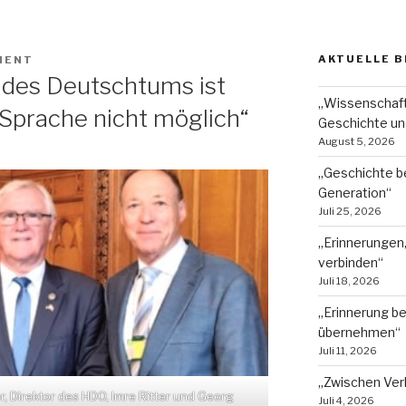
AKTUELLE B
MENT
 des Deutschtums ist
„Wissenschaft
Sprache nicht möglich“
Geschichte un
August 5, 2026
„Geschichte b
Generation“
Juli 25, 2026
„Erinnerungen
verbinden“
Juli 18, 2026
„Erinnerung b
übernehmen“
Juli 11, 2026
„Zwischen Ver
ber, Direktor des HDO, Imre Ritter und Georg
Juli 4, 2026