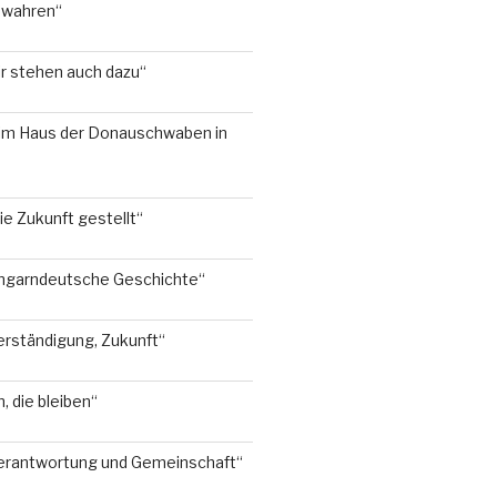
ewahren“
ir stehen auch dazu“
 im Haus der Donauschwaben in
ie Zukunft gestellt“
 ungarndeutsche Geschichte“
erständigung, Zukunft“
 die bleiben“
Verantwortung und Gemeinschaft“