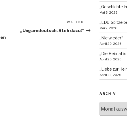
„Geschichte im
Mai 6, 2026
„LDU-Spitze b
WEITER
Nächster
Mai 2, 2026
Beitrag
„Ungarndeutsch. Steh dazu!“
pen
„Nie wieder“
April 29, 2026
„Die Heimat is
April 25, 2026
„Liebe zur Hei
April 22, 2026
ARCHIV
Archiv