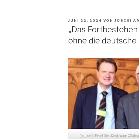
VERÖFFENTLICHT
JUNI 22, 2024
VON
JOSCHI A
AM
„Das Fortbestehen
ohne die deutsche 
(v.l.n.r.): Prof. Dr. Andreas We