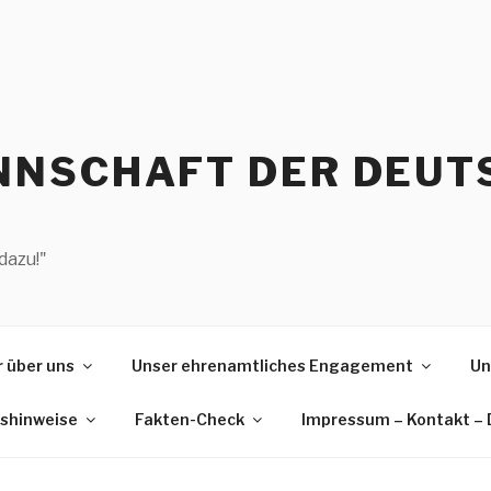
NSCHAFT DER DEUT
dazu!"
 über uns
Unser ehrenamtliches Engagement
Un
gshinweise
Fakten-Check
Impressum – Kontakt –