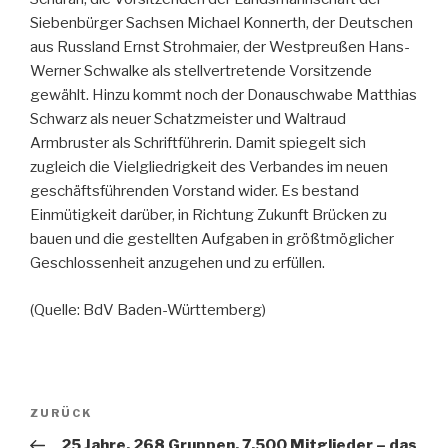
Siebenbürger Sachsen Michael Konnerth, der Deutschen
aus Russland Ernst Strohmaier, der Westpreußen Hans-
Werner Schwalke als stellvertretende Vorsitzende
gewählt. Hinzu kommt noch der Donauschwabe Matthias
Schwarz als neuer Schatzmeister und Waltraud
Armbruster als Schriftführerin. Damit spiegelt sich
zugleich die Vielgliedrigkeit des Verbandes im neuen
geschäftsführenden Vorstand wider. Es bestand
Einmütigkeit darüber, in Richtung Zukunft Brücken zu
bauen und die gestellten Aufgaben in größtmöglicher
Geschlossenheit anzugehen und zu erfüllen.
(Quelle: BdV Baden-Württemberg)
Beitragsnavigation
Vorheriger
ZURÜCK
Beitrag
„25 Jahre, 268 Gruppen, 7.500 Mitglieder – das