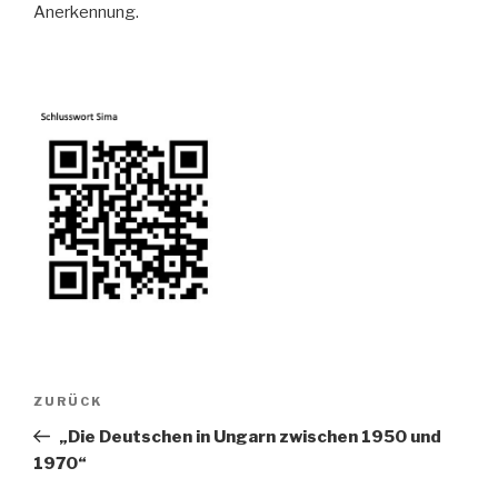
Anerkennung.
Beitragsnavigation
Vorheriger
ZURÜCK
Beitrag
„Die Deutschen in Ungarn zwischen 1950 und
1970“