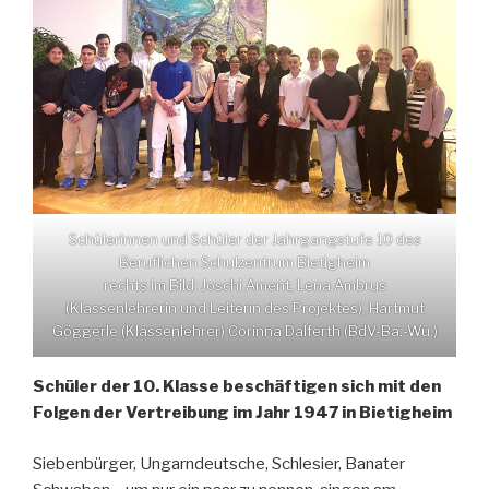
Schülerinnen und Schüler der Jahrgangstufe 10 des
Beruflichen Schulzentrum Bietigheim
rechts im Bild: Joschi Ament, Lena Ambrus
(Klassenlehrerin und Leiterin des Projektes), Hartmut
Göggerle (Klassenlehrer) Corinna Dalferth (BdV-Ba.-Wü.)
Schüler der 10. Klasse beschäftigen sich mit den
Folgen der Vertreibung im Jahr 1947 in Bietigheim
Siebenbürger, Ungarndeutsche, Schlesier, Banater