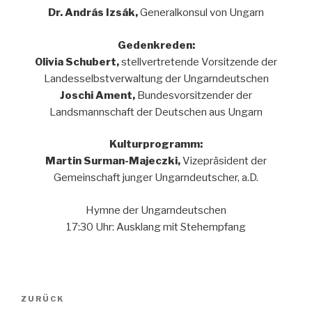
Dr. András Izsák,
Generalkonsul von Ungarn
Gedenkreden:
Olivia Schubert,
stellvertretende Vorsitzende der
Landesselbstverwaltung der Ungarndeutschen
Joschi Ament,
Bundesvorsitzender der
Landsmannschaft der Deutschen aus Ungarn
Kulturprogramm:
Martin Surman-Majeczki,
Vizepräsident der
Gemeinschaft junger Ungarndeutscher, a.D.
Hymne der Ungarndeutschen
17:30 Uhr: Ausklang mit Stehempfang
Beitragsnavigation
Vorheriger
ZURÜCK